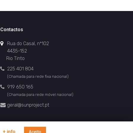
Contactos
Rua do Casal, nº102
4435-152
Rio Tinto
225 401 804
(Chamada para rede fixa nacional)
919 650 165
(Chamada para rede móvel nacional)
geral@sunproject.pt
+ info
Aceito