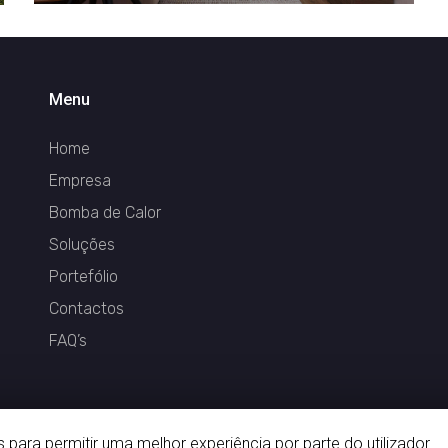
Menu
Home
Empresa
Bomba de Calor
Soluções
Portefólio
Contactos
FAQ’s
es para permitir uma melhor experiência por parte do utilizador.