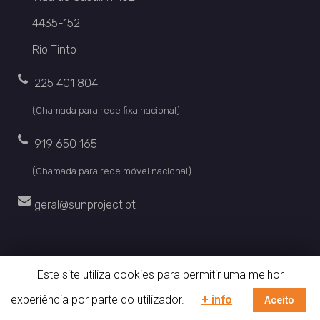
4435-152
Rio Tinto
225 401 804
(Chamada para rede fixa nacional)
919 650 165
(Chamada para rede móvel nacional)
geral@sunproject.pt
Este site utiliza cookies para permitir uma melhor
© 2019 SunProject. Todos os direitos reservados. | by
digiUP –
experiência por parte do utilizador.
+ info
Aceito
business solutions