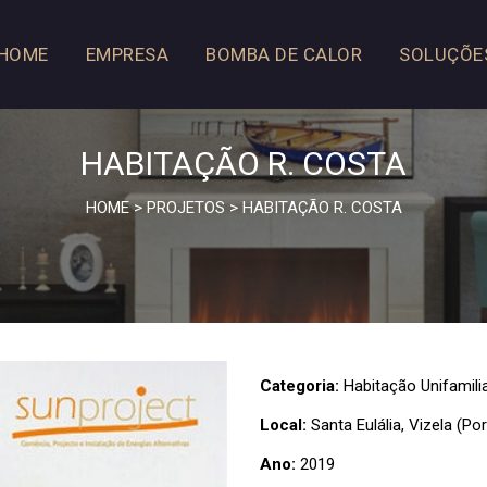
HOME
EMPRESA
BOMBA DE CALOR
SOLUÇÕE
HABITAÇÃO R. COSTA
HOME
>
PROJETOS
>
HABITAÇÃO R. COSTA
Categoria:
Habitação Unifamili
Local:
Santa Eulália, Vizela (Por
Ano:
2019