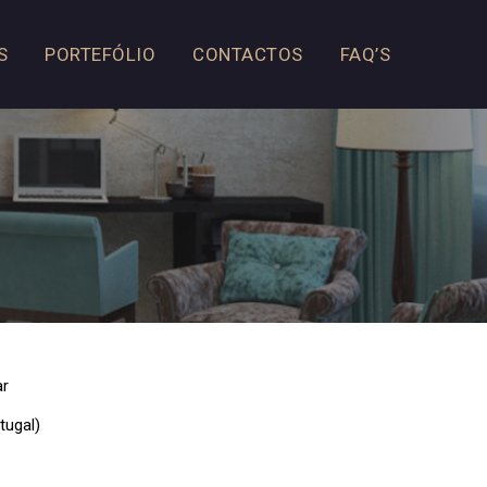
S
PORTEFÓLIO
CONTACTOS
FAQ’S
ar
tugal)