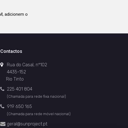
M, adicionem o
Contactos
Rua do Casal, nº102
4435-152
Rio Tinto
225 401 804
(Chamada para rede fixa nacional)
919 650 165
(Chamada para rede móvel nacional)
geral@sunproject.pt