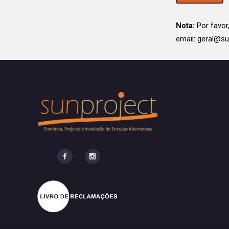
Nota:
Por favo
email: geral@su