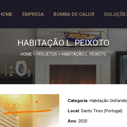
HOME
EMPRESA
BOMBA DE CALOR
SOLUÇÕE
HABITAÇÃO L. PEIXOTO
HOME
>
PROJETOS
>
HABITAÇÃO L. PEIXOTO
Categoria:
Habitação Unifamili
Local:
Santo Tirso (Portugal)
Ano:
2020