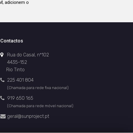
M, adicionem o
Contactos
Rua do Casal, nº102
4435-152
Rio Tinto
225 401 804
(Chamada para rede fixa nacional)
919 650 165
(Chamada para rede móvel nacional)
geral@sunproject.pt